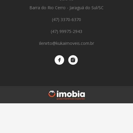
Barra do Rio Cerro - Jaraguá do Sul/SC
(47) 3370-6370
(47) 99975-2943
ilenirto@kukaimoveis.com.br